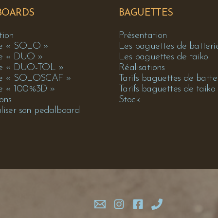
BOARDS
BAGUETTES
tion
Présentation
e « SOLO »
Les baguettes de batteri
e « DUO »
Les baguettes de taiko
e « DUO-TOL »
Réalisations
le « SOLOSCAF »
Tarifs baguettes de batte
e « 100%3D »
Tarifs baguettes de taiko
ions
Stock
liser son pedalboard