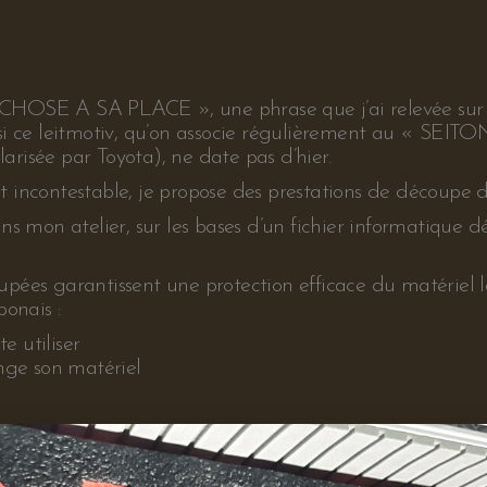
A PLACE », une phrase que j’ai relevée sur un écri
re si ce leitmotiv, qu’on associe régulièrement au « SEI
arisée par Toyota), ne date pas d’hier.
incontestable, je propose des prestations de découpe de
mon atelier, sur les bases d’un fichier informatique défi
upées garantissent une protection efficace du matériel l
onais :
e utiliser
ange son matériel