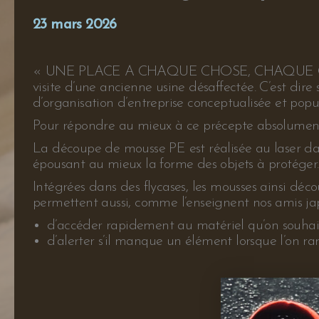
23 mars 2026
« UNE PLACE A CHAQUE CHOSE, CHAQUE CHOSE A S
visite d’une ancienne usine désaffectée. C’est di
d’organisation d’entreprise conceptualisée et popul
Pour répondre au mieux à ce précepte absolument 
La découpe de mousse PE est réalisée au laser dans 
épousant au mieux la forme des objets à protéger.
Intégrées dans des flycases, les mousses ainsi déco
permettent aussi, comme l’enseignent nos amis jap
d’accéder rapidement au matériel qu’on souhait
d’alerter s’il manque un élément lorsque l’on r