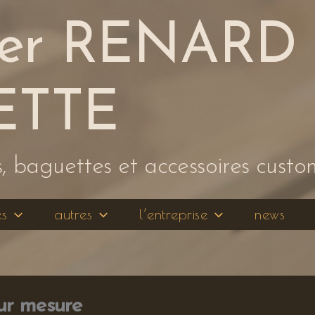
ier RENARD 
ETTE
 baguettes et accessoires custo
es
autres
l’entreprise
news
ur mesure