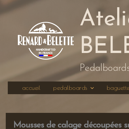
Aller
au
Atel
contenu
BEL
Pedalboards,
accueil
pedalboards
baguett
Mousses de calage découpées s