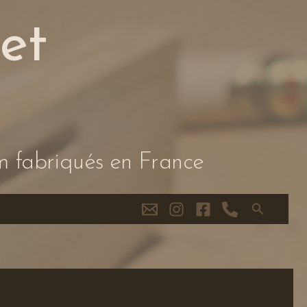
et
m fabriqués en France
Recherche