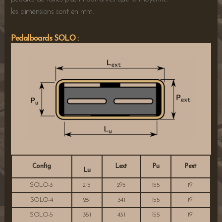
les dimensions sont en mm.
Pedalboards SOLO :
Config
Lext
Pu
Pext
Lu
SOLO-3
215
295
155
191
SOLO-4
261
341
155
191
SOLO-5
351
431
155
191