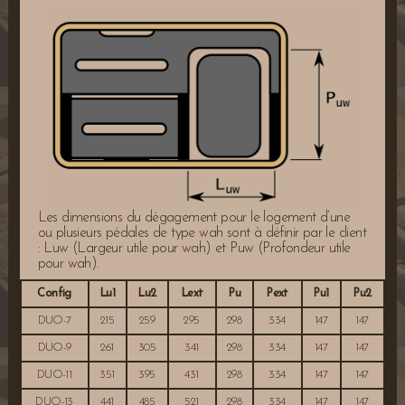
Les dimensions du dégagement pour le logement d’une
ou plusieurs pédales de type wah sont à définir par le client
: Luw (Largeur utile pour wah) et Puw (Profondeur utile
pour wah).
Config
Lu1
Lu2
Lext
Pu
Pext
Pu1
Pu2
DUO-7
215
259
295
298
334
147
147
DUO-9
261
305
341
298
334
147
147
DUO-11
351
395
431
298
334
147
147
DUO-13
441
485
521
298
334
147
147