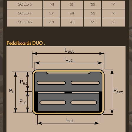
SOLO-6
441
521
155
191
SOLO-7
531
611
155
191
SOLO-8
621
701
155
191
Pedalboards DUO :