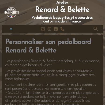
Aller
Atelier
au
Renard & Belette
contenu
Pedalboards, baguettes et accessoires
custom made in France
Reche
Main
Personnaliser son pedalboard
Menu
Renard & Belette
Les pedalboards Renard & Belette sont fabriqués à la demande,
en fonction des besoins du client.
Les possibilités de personnalisation sont vastes et couvrent la
plupart des caractéristiques : couleur, marquages, revêtements,
zones techniques…
Concernant les dimensions, les configurations les plus courantes
sont présentées ci-dessous. Par exemple, la configuration
« SOLO-3 » fait référence à un pedalboard simple rangée apte
à recevoir 3 pédales de taille moyenne. Bien entendu ces
dimensions peuvent être adaptées de façon à accueillir des
pédales de tailles plus importantes que la moyenne.