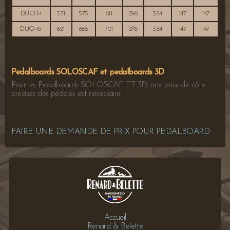
DUO-14
531
575
611
298
334
147
147
DUO-15
621
665
701
298
334
147
147
Pedalboards SOLOSCAF et pedalboards 3D
Pour les Pedalboards SOLOSCAF ET 3D, une prise de côte
précises des pédales est nécessaire.
FAIRE UNE DEMANDE DE PRIX POUR PEDALBOARD
Accueil
Renard & Belette