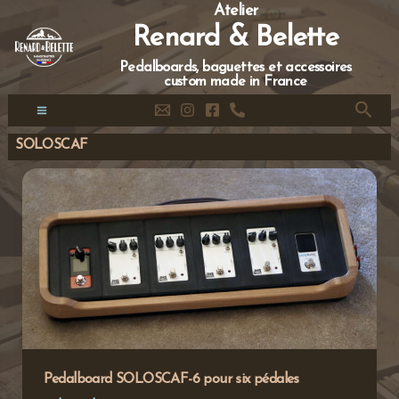
Aller
Atelier
au
Renard & Belette
contenu
Pedalboards, baguettes et accessoires
custom made in France
Reche
Main
SOLOSCAF
Menu
Pedalboard SOLOSCAF-6 pour six pédales