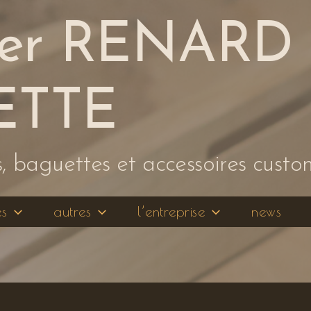
ier RENARD 
ETTE
 baguettes et accessoires custo
es
autres
l’entreprise
news