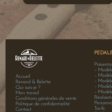
PEDAL
Présenta
– Modèl
– Modèl
Accueil
– Modèl
Renard & Belette
– Modè
Qui suis-je ?
– Modèl
Mon travail
Réalisat
Conditions générales de vente
Personna
Politique de confidentialité
Tarifs
Contact