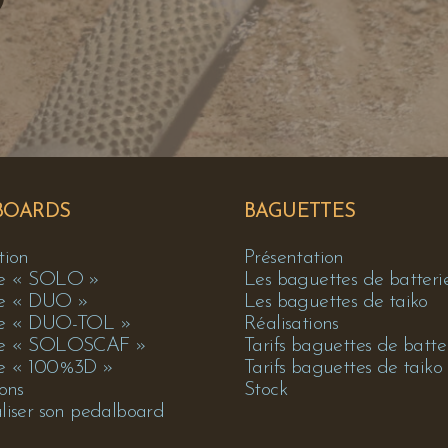
BOARDS
BAGUETTES
tion
Présentation
e « SOLO »
Les baguettes de batteri
e « DUO »
Les baguettes de taiko
e « DUO-TOL »
Réalisations
le « SOLOSCAF »
Tarifs baguettes de batte
e « 100%3D »
Tarifs baguettes de taiko
ions
Stock
liser son pedalboard